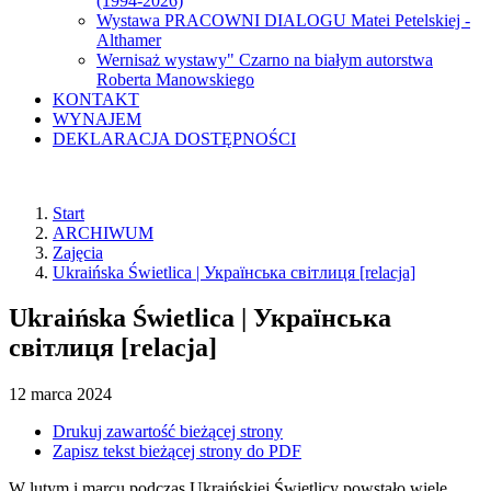
(1994-2026)
Wystawa PRACOWNI DIALOGU Matei Petelskiej -
Althamer
Wernisaż wystawy" Czarno na białym autorstwa
Roberta Manowskiego
KONTAKT
WYNAJEM
DEKLARACJA DOSTĘPNOŚCI
Start
ARCHIWUM
Zajęcia
Ukraińska Świetlica | Українська світлиця [relacja]
Ukraińska Świetlica | Українська
світлиця [relacja]
12
marca
2024
Drukuj zawartość bieżącej strony
Zapisz tekst bieżącej strony do PDF
W lutym i marcu podczas Ukraińskiej Świetlicy powstało wiele