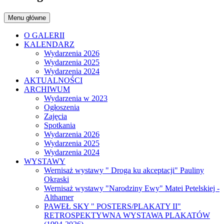
Menu główne
O GALERII
KALENDARZ
Wydarzenia 2026
Wydarzenia 2025
Wydarzenia 2024
AKTUALNOŚCI
ARCHIWUM
Wydarzenia w 2023
Ogłoszenia
Zajęcia
Spotkania
Wydarzenia 2026
Wydarzenia 2025
Wydarzenia 2024
WYSTAWY
Wernisaż wystawy " Droga ku akceptacji" Pauliny
Okraski
Wernisaż wystawy "Narodziny Ewy" Matei Petelskiej -
Althamer
PAWEŁ SKY " POSTERS/PLAKATY II"
RETROSPEKTYWNA WYSTAWA PLAKATÓW